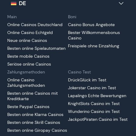
DE
UK
Main
Boni
DE
Online Casinos Deutschland
Casino Bonus Angebote
Online Casino Echtgeld
Bester Willkommensbonus
Casino
Neue online Casinos
Freispiele ohne Einzahlung
Besten online Spielautomaten
Beste mobile Casinos
Seriöse online Casinos
Zahlungsmethoden
Casino Test
Online Casino
DrückGlück im Test
Zahlungsmethoden
Jokerstar Casino im Test
Besten online Casinos mit
Lapalingo Echte Bewertungen
Kreditkarte
KnightSlots Casino im Test
Beste Paypal Casinos
Wunderino Casino im Test
Besten online Klarna Casinos
JackpotPiraten Casino im Test
Besten online Skrill Casinos
Besten online Giropay Casinos