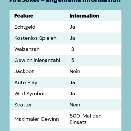
Feature
Information
Echtgeld
Ja
Kostenlos Spielen
Ja
Walzenzahl
3
Gewinnlinienanzahl
5
Jackpot
Nein
Auto Play
Ja
Wild Symbole
Ja
Scatter
Nein
800-Mal den
Maximaler Gewinn
Einsatz