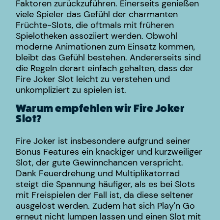
Faktoren zurückzuführen. Einerseits genießen
viele Spieler das Gefühl der charmanten
Früchte-Slots, die oftmals mit früheren
Spielotheken assoziiert werden. Obwohl
moderne Animationen zum Einsatz kommen,
bleibt das Gefühl bestehen. Andererseits sind
die Regeln derart einfach gehalten, dass der
Fire Joker Slot leicht zu verstehen und
unkompliziert zu spielen ist.
Warum empfehlen wir Fire Joker
Slot?
Fire Joker ist insbesondere aufgrund seiner
Bonus Features ein knackiger und kurzweiliger
Slot, der gute Gewinnchancen verspricht.
Dank Feuerdrehung und Multiplikatorrad
steigt die Spannung häufiger, als es bei Slots
mit Freispielen der Fall ist, da diese seltener
ausgelöst werden. Zudem hat sich Play'n Go
erneut nicht lumpen lassen und einen Slot mit