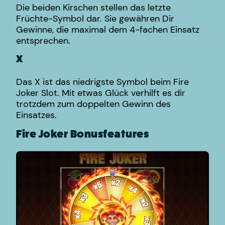
Die beiden Kirschen stellen das letzte
Früchte-Symbol dar. Sie gewähren Dir
Gewinne, die maximal dem 4-fachen Einsatz
entsprechen.
X
Das X ist das niedrigste Symbol beim Fire
Joker Slot. Mit etwas Glück verhilft es dir
trotzdem zum doppelten Gewinn des
Einsatzes.
Fire Joker Bonusfeatures