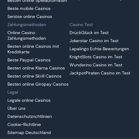
Besten online Spielautomaten
Beste mobile Casinos
Seriöse online Casinos
Zahlungsmethoden
Casino Test
Online Casino
DrückGlück im Test
Zahlungsmethoden
Jokerstar Casino im Test
Besten online Casinos mit
Lapalingo Echte Bewertungen
Kreditkarte
KnightSlots Casino im Test
Beste Paypal Casinos
Wunderino Casino im Test
Besten online Klarna Casinos
JackpotPiraten Casino im Test
Besten online Skrill Casinos
Besten online Giropay Casinos
Legal
Legale online Casinos
Über uns
Datenschutzrichtlinien
Cookie-Richtlinie
Sitemap Deutschland