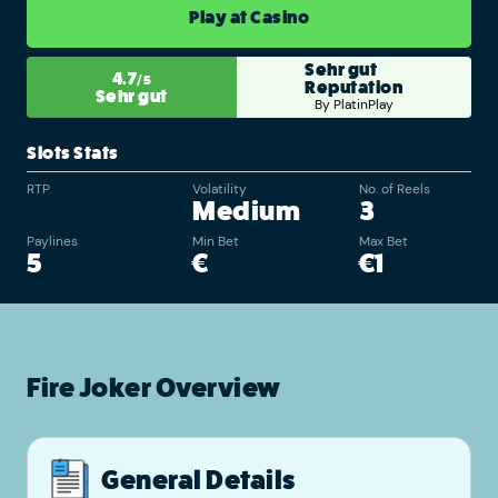
Play at Casino
Sehr gut
4.7
/5
Reputation
Sehr gut
By PlatinPlay
Slots Stats
RTP
Volatility
No. of Reels
Medium
3
Paylines
Min Bet
Max Bet
5
€
€1
Fire Joker Overview
General Details