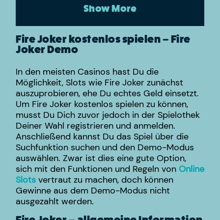
Fire Joker kostenlos spielen – Fire
Joker Demo
In den meisten Casinos hast Du die
Möglichkeit, Slots wie Fire Joker zunächst
auszuprobieren, ehe Du echtes Geld einsetzt.
Um Fire Joker kostenlos spielen zu können,
musst Du Dich zuvor jedoch in der Spielothek
Deiner Wahl registrieren und anmelden.
Anschließend kannst Du das Spiel über die
Suchfunktion suchen und den Demo-Modus
auswählen. Zwar ist dies eine gute Option,
sich mit den Funktionen und Regeln von
Online
Slots
vertraut zu machen, doch können
Gewinne aus dem Demo-Modus nicht
ausgezahlt werden.
Fire Joker – allgemeine Information