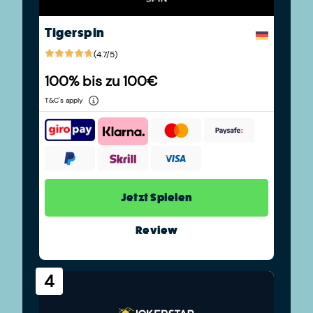
Tigerspin
(4.7
/5)
100% bis zu 100€
T&C's apply
Jetzt Spielen
Review
4